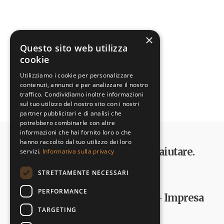
×
Questo sito web utilizza
cookie
Utilizziamo i cookie per personalizzare
contenuti, annunci e per analizzare il nostro
traffico. Condividiamo inoltre informazioni
sul tuo utilizzo del nostro sito con i nostri
partner pubblicitari e di analisi che
potrebbero combinarle con altre
informazioni che hai fornito loro o che
hanno raccolto dal tuo utilizzo dei loro
Dona il 5 x 1000 e aiutaci ad aiutare.
servizi.
Informativa sulla privacy
STRETTAMENTE NECESSARI
Contatti
PERFORMANCE
Cooperativa Sociale La Zattera – Impresa
Sociale
TARGETING