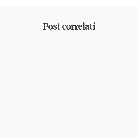
Post correlati
by
deborah
27 Marzo 2026